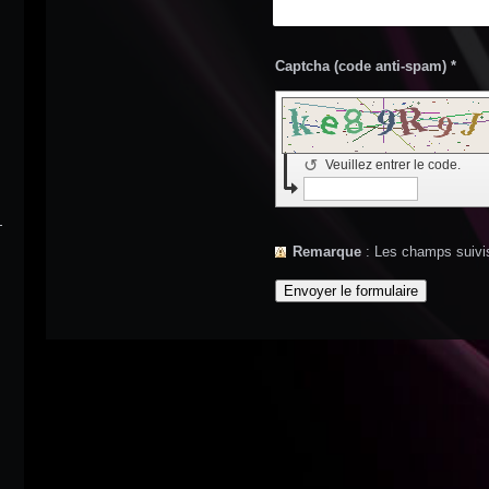
Captcha (code anti-spam) *
↺
Veuillez entrer le code.
Remarque
: Les champs suivi